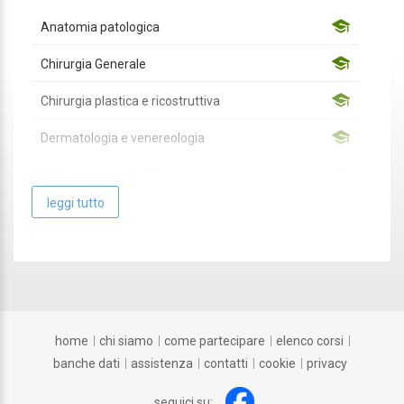
Anatomia patologica
Chirurgia Generale
Chirurgia plastica e ricostruttiva
Dermatologia e venereologia
Medicina generale (Medici di famiglia)
leggi tutto
Oncologia
Pediatria
Pediatria (pediatri di libera scelta)
home
chi siamo
come partecipare
elenco corsi
banche dati
assistenza
contatti
cookie
privacy
seguici su: