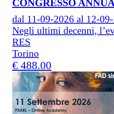
CONGRESSO ANNUAL
dal 11-09-2026
al 12-09
Negli ultimi decenni, l’ev
RES
Torino
€ 488.00