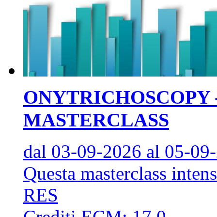
ONYTRICHOSCOPY 
MASTERCLASS
dal 03-09-2026
al 05-09
Questa masterclass intensi
RES
Crediti ECM:
17.0