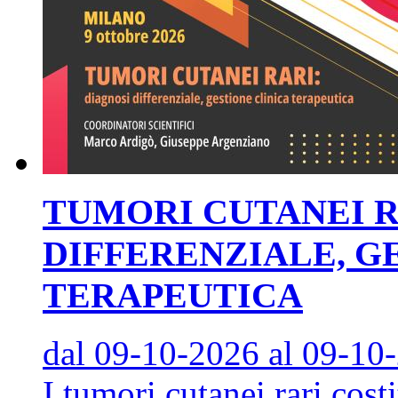
TUMORI CUTANEI R
DIFFERENZIALE, G
TERAPEUTICA
dal 09-10-2026
al 09-10
I tumori cutanei rari cost